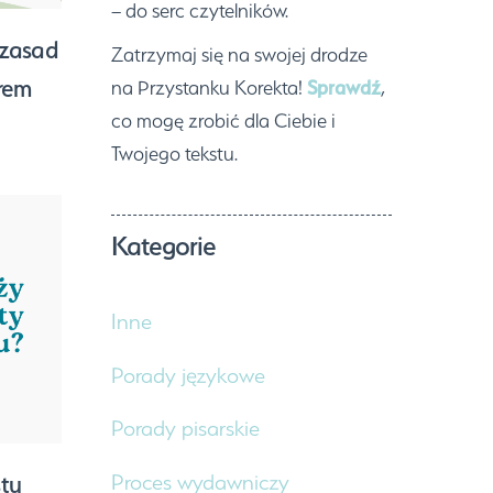
– do serc czytelników.
 zasad
Zatrzymaj się na swojej drodze
orem
na Przystanku Korekta!
Sprawdź
,
co mogę zrobić dla Ciebie i
Twojego tekstu.
Kategorie
Inne
Porady językowe
Porady pisarskie
Proces wydawniczy
stu