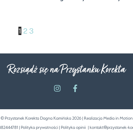
1
2
3
Rozsiądź się na Przystanku Korekta
©
Przystanek Korekta Dagna Kamińska
2026 | Realizacja
Media in Motion
882444781 |
Polityka prywatności
|
Polityka opinii
| kontakt@przystanek-kor