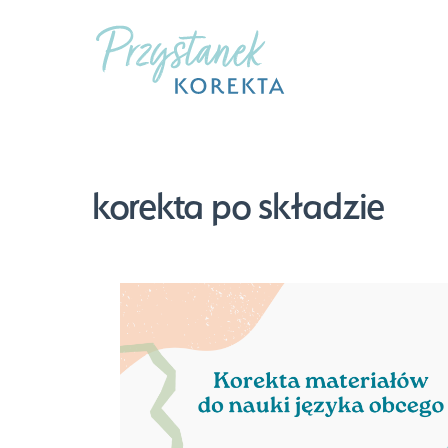
Skip
to
content
korekta po składzie