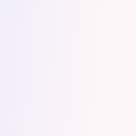
interpunkcji i ogólnemu
uporządkowaniu układu tekstów
.
Przy jednym tekście zaproponowała
dodatkowe rozwiązanie w celu
uzyskania lepszego efektu wizualnego.
Korekta moich tekstów była realizowana
terminowo i z pełnym zaangażowaniem,
jak i
wyjaśnieniem, jakie i dlaczego
zmiany są wprowadzane
.
Ewelina Z.-Z.
Współpraca z Dagną była czystą
przyjemnością –
pełna profesjonalizmu,
zaangażowania i podejścia
pełnego