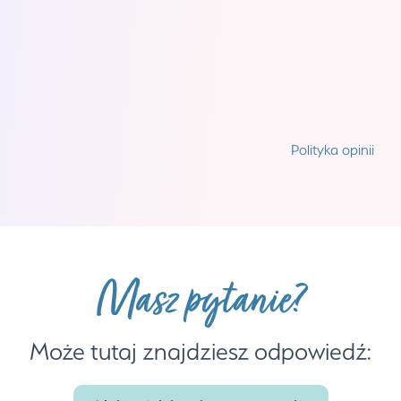
korektorką, której można zaufać – od
pierwszej litery do ostatniej kropki,
nic się
przed nią nie ukryje w tekście
.
Gosia z Bingosfery
Polityka opinii
Masz pytanie?
Może tutaj znajdziesz odpowiedź: