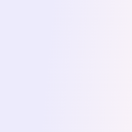
niezwykle pozytywnym doświadczeniem.
Od samego początku wyróżniała się
profesjonalnym, a jednocześnie bardzo
przyjaznym podejściem
. Dzięki jej
elastyczności i terminowości cały proces
przebiegał sprawnie, nawet gdy z mojej
strony pojawiały się opóźnienia czy
zmiany terminów.
Dagna to korektorka z
niezwykłą
dbałością o szczegóły
– nie tylko w
języku polskim, ale także w tekstach
obcojęzycznych, co jest imponujące,
biorąc pod uwagę, że nie zna tego
języka. Mimo to potrafiła wychwycić
różnice w zapisie i zasugerować
poprawki, które znacząco wpłynęły na