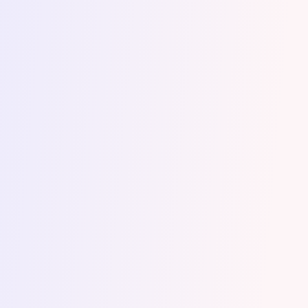
mieliby w życiu dużo trudniej.
To była moja pierwsza w życiu
współpraca z profesjonalną redaktorką i
jestem z niej ogromnie zadowolona –
oby każda była tak satysfakcjonująca.
Polecam Dagnę z czystym sumieniem i
dziką rozkoszą – i dziękuję, że podjęła się
współpracy ze mną i choćby tą opinią
mogę odwdzięczyć się za wszystko, co
dla mnie zrobiła i czego nauczyła.
Karolina Majchrowicz
Współpraca z Dagną przebiegła w
bardzo przyjemnej atmosferze. Od