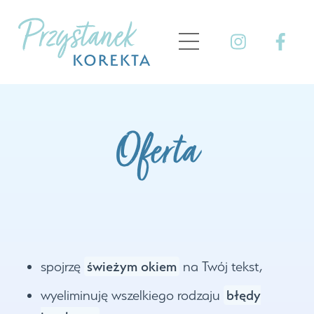
Skip
to
Menu
content
Oferta
świeżym okiem
spojrzę
na Twój tekst,
błędy
wyeliminuję wszelkiego rodzaju