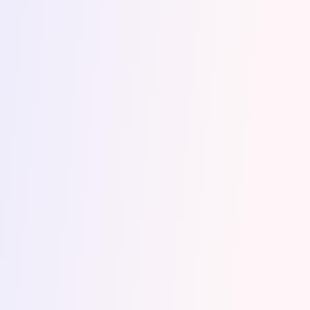
początku Dagna
wyjaśniła mi, na czym
jej praca będzie polegać
. Miałyśmy też
okazję rozmawiać osobiście, co
przybliżyło mi Dagnę jako osobę bardzo
życzliwą i sympatyczną, z ciepłym
głosem.
Poprawki wprowadzone do przesłanych
przeze mnie tekstów nie spowodowały
zmiany ogólnej treści moich tekstów, co
miało dla mnie bardzo duże znaczenie.
Największą obawą było to, że po
korekcie wróci do mnie nie mój tekst. Tak
się na szczęście nie stało i
Dagna
podeszła z szacunkiem do przesłanych
przeze mnie treści, koncentrując się na
poprawieniu stylu, gramatyki,