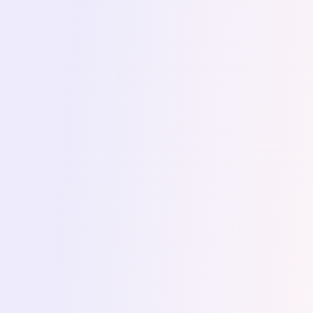
Aleksandra Helail, autorka kursu dialektu
egipskiego
Bardzo polecam współpracę z Dagną!
Piszę to zarówno jako składaczka e-
booków (miałyśmy okazję
współpracować przy projektach), jak i
autorka, której e-book był sprawdzany
przez Dagnę. Każda nasza współpraca
przebiegała sprawnie. Jej komentarze
były klarowne, ich wdrażanie było
bezproblemowe i co najważniejsze,
przyspieszało pracę nad projektem
.
Dagna
dba nie tylko o sam tekst, ale
także o skład
, często podpowiadając, co