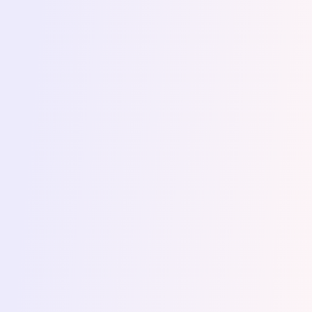
można poprawić i uspójnić, bo podczas
długiej pracy łatwo przeoczyć pewne
niuanse. Ma dużą wiedzę na temat
składu, już na etapie korekty przewiduje,
jak dany fragment może się ułożyć w
finalnej wersji i proponuje kilka
rozwiązań. Dagna upraszcza tekst,
skraca długie, chaotyczne zdania i
sprawia, że treść staje się przejrzysta i
czytelna
. Jeśli szukasz rzetelnej
korektorki, to właśnie ją znalazł_ś!
Kasia Nowak z Media in Motion
Zgłosiłam się do Dagny z
opowiadaniem, które chciałam wysłać