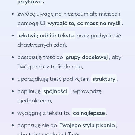
językowe
,
zwrócę uwagę na niezrozumiałe miejsca i
wyrazić to, co masz na myśli
pomogę Ci
,
ułatwię odbiór tekstu
przez pozbycie się
chaotycznych zdań,
grupy docelowej
dostosuję treść do
, aby
Twój przekaz trafił do celu,
struktury
uporządkuję treść pod kątem
,
spójności
dopilnuję
i wprowadzę
ujednolicenia,
co najlepsze
wyciągnę z tekstu to,
,
Twojego stylu pisania
dopasuję się do
,
aby tekst ciągle był Twój,