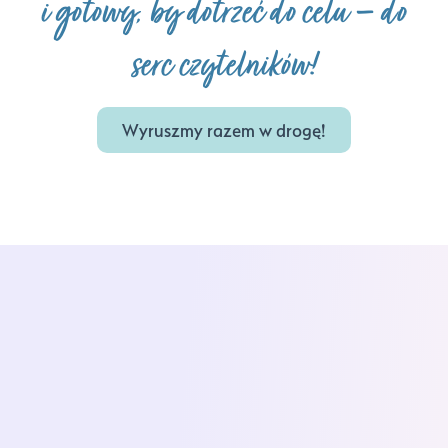
i gotowy, by dotrzeć do celu – do
serc czytelników!
Wyruszmy razem w drogę!
Współpraca z Dagną była dla mnie