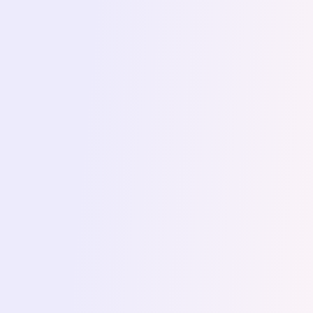
jakość końcowego materiału
.
Dodatkowo wykazała się ogromną
uważnością przy sprawdzaniu
złożonego już graficznie tekstu, co
pozwoliło
uniknąć błędów na ostatnim
etapie pracy
.
Poza profesjonalizmem, Dagna jest po
prostu miłą, życzliwą osobą, z którą
świetnie się współpracuje. Komunikacja
była jasna, szybka i konkretna, a
jednocześnie pełna sympatii i
wzajemnego zrozumienia.
Zdecydowanie polecam współpracę z
nią każdemu, kto szuka rzetelnej i
zaangażowanej korektorki!