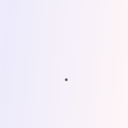
na konkurs.
Uwagi Dagny były
merytoryczne, miło podane
, a
ewentualne zmiany podsuwane jako
propozycje wraz z wyjaśnieniami
, a nie
narzucane; zapoznając się z uwagami,
nie czułam się oceniana – czułam się
zaopiekowana
.
Współpraca z Dagną nauczyła mnie
zwracania uwagi na detale, ale i na
rzeczy, które łatwo pominąć, bo wydają
się oczywiste; jaśniejszego wyrażania
myśli
i przekazywania tego, co mam do
powiedzenia; no i dużo, dużo większego
szacunku do osób zajmujących się
redakcją i korektą – jesteście
superbohaterami, bez których pisarze