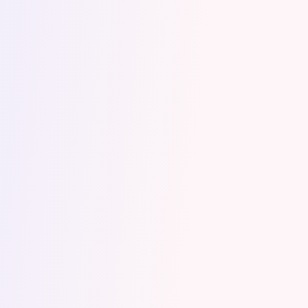
ciepła i zrozumienia
. To wszystko
sprawiło, że czułam spokój i pewność, że
mój tekst będzie dopracowany pod
każdym względem. A terminowość,
skrupulatność i świetna komunikacja
były dla mnie gwarancją, że książka jest
w najlepszych rękach.
Dzięki jej uważności i dbałości o
szczegóły historia Bingo nabrała jeszcze
większego blasku. Dagna
naprawdę
czuje każde słowo i rozumie, jaką moc
ma dobrze opowiedziana przygoda
–
również ta z perspektywy psa, który ma
wiele do przekazania.
Z całego serca polecam współpracę z
Dagną każdemu autorowi. Dagna jest